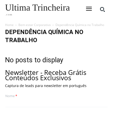
Ultima Trincheira
.com
Home
Bem-estar Corporativo
Dependência Química no Trabalho
DEPENDÊNCIA QUÍMICA NO
TRABALHO
No posts to display
Newsletter - Receba Grátis
Conteúdos Exclusivos
Captura de leads para newsletter em português
Nome
*