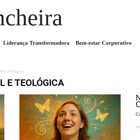
ncheira
Liderança Transformadora
Bem-estar Corporativo
l e Teológica
 E TEOLÓGICA
N
C
C
N