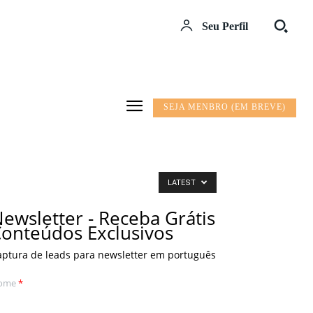
Seu Perfil
SEJA MENBRO (EM BREVE)
LATEST
ewsletter - Receba Grátis
onteúdos Exclusivos
aptura de leads para newsletter em português
ome
*