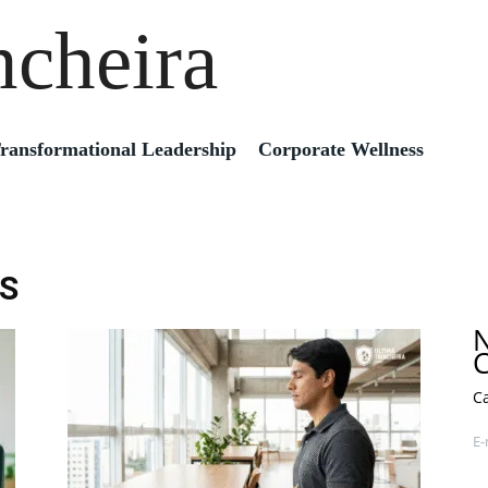
ncheira
ransformational Leadership
Corporate Wellness
S
N
C
C
E-