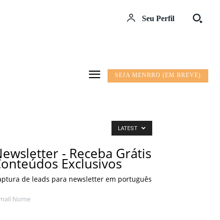
Seu Perfil
SEJA MENBRO (EM BREVE)
LATEST
ewsletter - Receba Grátis
onteúdos Exclusivos
aptura de leads para newsletter em português
mail Nome