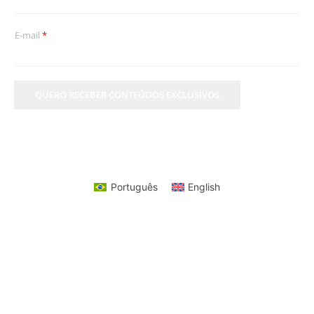
E-mail
*
QUERO RECEBER CONTEÚDOS EXCLUSIVOS
Português
English